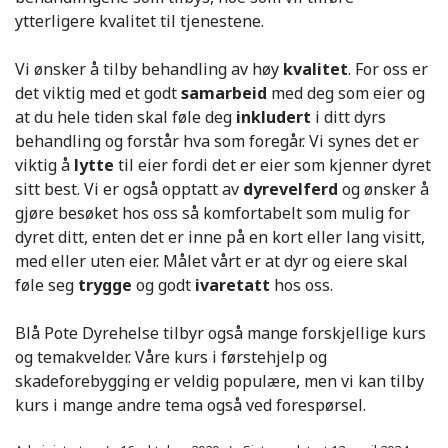
ytterligere kvalitet til tjenestene.
Vi ønsker å tilby behandling av høy
kvalitet
. For oss er
det viktig med et godt
samarbeid
med deg som eier og
at du hele tiden skal føle deg
inkludert
i ditt dyrs
behandling og forstår hva som foregår. Vi synes det er
viktig å
lytte
til eier fordi det er eier som kjenner dyret
sitt best. Vi er også opptatt av
dyrevelferd
og ønsker å
gjøre besøket hos oss så komfortabelt som mulig for
dyret ditt, enten det er inne på en kort eller lang visitt,
med eller uten eier. Målet vårt er at dyr og eiere skal
føle seg
trygge
og godt
ivaretatt
hos oss.
Blå Pote Dyrehelse tilbyr også mange forskjellige kurs
og temakvelder. Våre kurs i førstehjelp og
skadeforebygging er veldig populære, men vi kan tilby
kurs i mange andre tema også ved forespørsel.