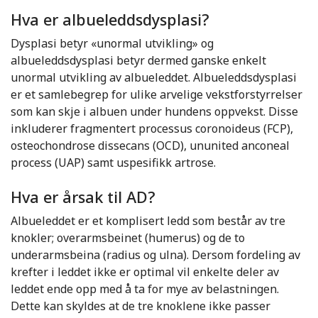
Hva er albueleddsdysplasi?
Dysplasi betyr «unormal utvikling» og
albueleddsdysplasi betyr dermed ganske enkelt
unormal utvikling av albueleddet. Albueleddsdysplasi
er et samlebegrep for ulike arvelige vekstforstyrrelser
som kan skje i albuen under hundens oppvekst. Disse
inkluderer fragmentert processus coronoideus (FCP),
osteochondrose dissecans (OCD), ununited anconeal
process (UAP) samt uspesifikk artrose.
Hva er årsak til AD?
Albueleddet er et komplisert ledd som består av tre
knokler; overarmsbeinet (humerus) og de to
underarmsbeina (radius og ulna). Dersom fordeling av
krefter i leddet ikke er optimal vil enkelte deler av
leddet ende opp med å ta for mye av belastningen.
Dette kan skyldes at de tre knoklene ikke passer