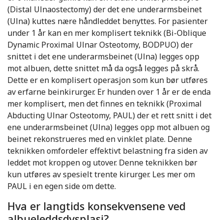
(Distal Ulnaostectomy) der det ene underarmsbeinet
(Ulna) kuttes nære håndleddet benyttes. For pasienter
under 1 år kan en mer komplisert teknikk (Bi-Oblique
Dynamic Proximal Ulnar Osteotomy, BODPUO) der
snittet i det ene underarmsbeinet (Ulna) legges opp
mot albuen, dette snittet må da også legges på skrå.
Dette er en komplisert operasjon som kun bør utføres
av erfarne beinkirurger. Er hunden over 1 år er de enda
mer komplisert, men det finnes en teknikk (Proximal
Abducting Ulnar Osteotomy, PAUL) der et rett snitt i det
ene underarmsbeinet (Ulna) legges opp mot albuen og
beinet rekonstrueres med en vinklet plate. Denne
teknikken omfordeler effektivt belastning fra siden av
leddet mot kroppen og utover. Denne teknikken bør
kun utføres av spesielt trente kirurger. Les mer om
PAUL i en egen side om dette.
Hva er langtids konsekvensene ved
albueleddsdysplasi?