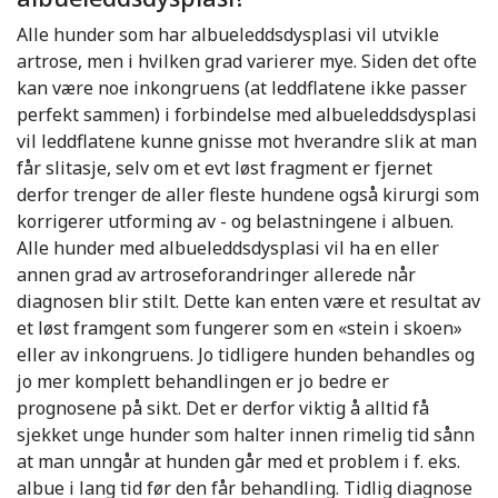
Alle hunder som har albueleddsdysplasi vil utvikle
artrose, men i hvilken grad varierer mye. Siden det ofte
kan være noe inkongruens (at leddflatene ikke passer
perfekt sammen) i forbindelse med albueleddsdysplasi
vil leddflatene kunne gnisse mot hverandre slik at man
får slitasje, selv om et evt løst fragment er fjernet
derfor trenger de aller fleste hundene også kirurgi som
korrigerer utforming av - og belastningene i albuen.
Alle hunder med albueleddsdysplasi vil ha en eller
annen grad av artroseforandringer allerede når
diagnosen blir stilt. Dette kan enten være et resultat av
et løst framgent som fungerer som en «stein i skoen»
eller av inkongruens. Jo tidligere hunden behandles og
jo mer komplett behandlingen er jo bedre er
prognosene på sikt. Det er derfor viktig å alltid få
sjekket unge hunder som halter innen rimelig tid sånn
at man unngår at hunden går med et problem i f. eks.
albue i lang tid før den får behandling. Tidlig diagnose