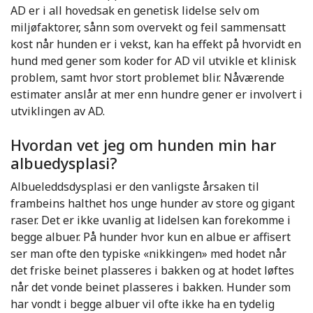
AD er i all hovedsak en genetisk lidelse selv om
miljøfaktorer, sånn som overvekt og feil sammensatt
kost når hunden er i vekst, kan ha effekt på hvorvidt en
hund med gener som koder for AD vil utvikle et klinisk
problem, samt hvor stort problemet blir. Nåværende
estimater anslår at mer enn hundre gener er involvert i
utviklingen av AD.
Hvordan vet jeg om hunden min har
albuedysplasi?
Albueleddsdysplasi er den vanligste årsaken til
frambeins halthet hos unge hunder av store og gigant
raser. Det er ikke uvanlig at lidelsen kan forekomme i
begge albuer. På hunder hvor kun en albue er affisert
ser man ofte den typiske «nikkingen» med hodet når
det friske beinet plasseres i bakken og at hodet løftes
når det vonde beinet plasseres i bakken. Hunder som
har vondt i begge albuer vil ofte ikke ha en tydelig