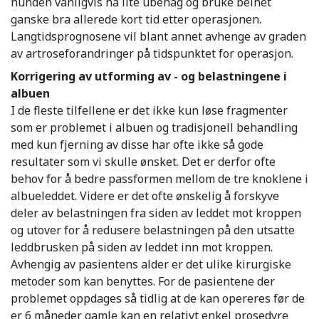
hunden vanligvis ha lite ubehag og bruke beinet
ganske bra allerede kort tid etter operasjonen.
Langtidsprognosene vil blant annet avhenge av graden
av artroseforandringer på tidspunktet for operasjon.
Korrigering av utforming av - og belastningene i
albuen
I de fleste tilfellene er det ikke kun løse fragmenter
som er problemet i albuen og tradisjonell behandling
med kun fjerning av disse har ofte ikke så gode
resultater som vi skulle ønsket. Det er derfor ofte
behov for å bedre passformen mellom de tre knoklene i
albueleddet. Videre er det ofte ønskelig å forskyve
deler av belastningen fra siden av leddet mot kroppen
og utover for å redusere belastningen på den utsatte
leddbrusken på siden av leddet inn mot kroppen.
Avhengig av pasientens alder er det ulike kirurgiske
metoder som kan benyttes. For de pasientene der
problemet oppdages så tidlig at de kan opereres før de
er 6 måneder gamle kan en relativt enkel prosedyre