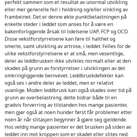
perfekt sammen som et resultat av unormal utvikling
eller mer generelle feil i holdning og/eller vinkling av
frambeinet. Det er denne økte punktbelastningen på
enkelte steder i leddet som anses for å være en
bakenforliggende årsak til lidelsene UAP, FCP og OCD.
Disse vekstforstyrrelsene kan føre til halthet og
smerte, samt utvikling av artrose, i leddet. Felles for de
ulike vekstforstyrrelsene er at små, men vesentlige,
deler av leddbrusken ikke utvikles normalt eller at den
skades på grunn av forstyrrelser i utviklingen av det
omkringliggende beinvevet. Leddbruskdefekter kan
også ses i andre deler av leddet, men er relativt
uvanlige. Moden leddbrusk kan også skades over tid på
grunn av overbelastning, dette bidrar både til en
gradvis forverring av tilstanden hos mange pasienter,
men gjør også at noen hunder først får problemer etter
noen år når slitasjen begynner å gjøre seg gjeldende.
Hos veldig mange pasienter er det brusken på siden av
leddet inn mot kroppen som er skadet eller slites ned.