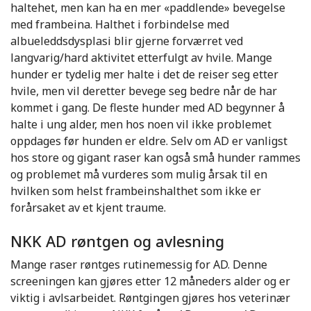
haltehet, men kan ha en mer «paddlende» bevegelse
med frambeina. Halthet i forbindelse med
albueleddsdysplasi blir gjerne forværret ved
langvarig/hard aktivitet etterfulgt av hvile. Mange
hunder er tydelig mer halte i det de reiser seg etter
hvile, men vil deretter bevege seg bedre når de har
kommet i gang. De fleste hunder med AD begynner å
halte i ung alder, men hos noen vil ikke problemet
oppdages før hunden er eldre. Selv om AD er vanligst
hos store og gigant raser kan også små hunder rammes
og problemet må vurderes som mulig årsak til en
hvilken som helst frambeinshalthet som ikke er
forårsaket av et kjent traume.
NKK AD røntgen og avlesning
Mange raser røntges rutinemessig for AD. Denne
screeningen kan gjøres etter 12 måneders alder og er
viktig i avlsarbeidet. Røntgingen gjøres hos veterinær