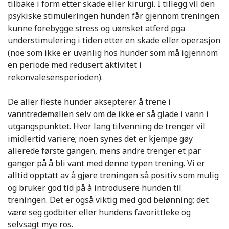
tilbake i form etter skade eller kirurgi. I tillegg vil den
psykiske stimuleringen hunden får gjennom treningen
kunne forebygge stress og uønsket atferd pga
understimulering i tiden etter en skade eller operasjon
(noe som ikke er uvanlig hos hunder som må igjennom
en periode med redusert aktivitet i
rekonvalesensperioden).
De aller fleste hunder aksepterer å trene i
vanntredemøllen selv om de ikke er så glade i vann i
utgangspunktet. Hvor lang tilvenning de trenger vil
imidlertid variere; noen synes det er kjempe gøy
allerede første gangen, mens andre trenger et par
ganger på å bli vant med denne typen trening. Vi er
alltid opptatt av å gjøre treningen så positiv som mulig
og bruker god tid på å introdusere hunden til
treningen. Det er også viktig med god belønning; det
være seg godbiter eller hundens favorittleke og
selvsagt mye ros.