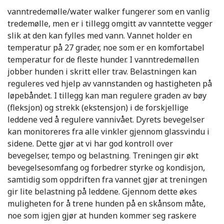
vanntredemølle/water walker fungerer som en vanlig
tredemølle, men er i tillegg omgitt av vanntette vegger
slik at den kan fylles med vann. Vannet holder en
temperatur på 27 grader, noe som er en komfortabel
temperatur for de fleste hunder. I vanntredemøllen
jobber hunden i skritt eller trav. Belastningen kan
reguleres ved hjelp av vannstanden og hastigheten på
løpebåndet. I tillegg kan man regulere graden av bøy
(fleksjon) og strekk (ekstensjon) i de forskjellige
leddene ved å regulere vannivået. Dyrets bevegelser
kan monitoreres fra alle vinkler gjennom glassvindu i
sidene. Dette gjør at vi har god kontroll over
bevegelser, tempo og belastning. Treningen gir økt
bevegelsesomfang og forbedrer styrke og kondisjon,
samtidig som oppdriften fra vannet gjør at treningen
gir lite belastning på leddene. Gjennom dette økes
muligheten for å trene hunden på en skånsom måte,
noe som igjen gjør at hunden kommer seg raskere