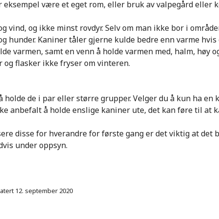
for eksempel være et
eget rom, eller bruk av valpegård
eller 
g vind, og ikke minst rovdyr.
Selv om man ikke bor
i
område
 og hunder.
Kaniner tåler gjerne kulde bedre enn varme hvis de
holde varmen, samt
en venn å holde varmen med, halm, høy o
 og flasker ikke fryser
om vinteren.
å holde de
i par eller større grupper.
Velger du å kun ha en k
kke anbefalt å holde enslige kaniner ute
, det kan føre til at
re disse for hverandre for første gang er det viktig at det b
dvis under oppsyn.
atert 12. september 2020