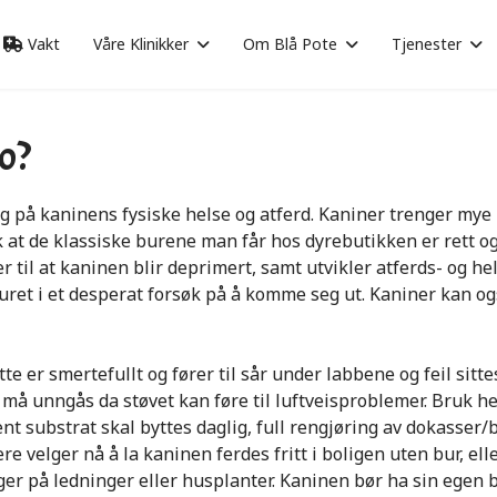
Vakt
Våre Klinikker
Om Blå Pote
Tjenester
o?
g på kaninens fysiske helse og atferd.
Kaniner trenger mye 
k at
d
e klassiske burene man får hos dyrebutikken er
rett o
er til at kaninen blir deprimert,
samt
utvikler atferds
- og
hel
uret i et desperat forsøk på å komme seg ut. K
aniner kan og
tte er smertefullt og fører til sår under labbene
og feil sitte
) må unngås da støvet kan føre til luftveisproblemer. Bruk he
ent substrat skal byttes daglig,
f
ull rengjøring av
dokasser
/
ere
velger nå å la kaninen ferdes fritt i boligen uten bur, e
er på ledninger eller
husplanter
.
Kaninen bør ha
si
n
egen 