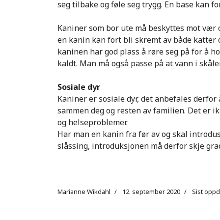
seg tilbake og føle seg trygg. En base kan 
Kaniner som b
o
r ute må beskyttes mot vær o
en kanin kan fort bli skremt av både katter
kaninen har god plass å røre seg på for å 
kaldt. Man må også passe på at vann i skåler
Sosiale dyr
Kaniner er sosiale dyr
, de
t
anbefale
s
derfor
sammen deg og resten av familien.
Det er i
og helseproblemer.
Har man en kanin fra før av og skal introduse
slåssing
,
i
ntroduksjonen må
derfor
skje gra
Marianne Wikdahl
12. september 2020
Sist oppd