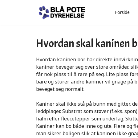
Forside
Hvordan skal kaninen b
Hvordan kaninen bor har direkte innvirknin
kaniner
beveger seg over store områder
, sli
får nok plass til å
røre på seg
.
Lite plass før
bare og sturer, andre kaniner vil gnage på b
beveget seg
normalt.
Kaniner skal ikke stå på bunn med gitter, de
leddplager
. Substrat som støver (f.eks. spon
halm eller
fleecetepper
som underlag.
Skitt
Kaniner kan bo både inne og ute. Flere og fl
man sikrer boligen slik at kaninen ikke
gnag