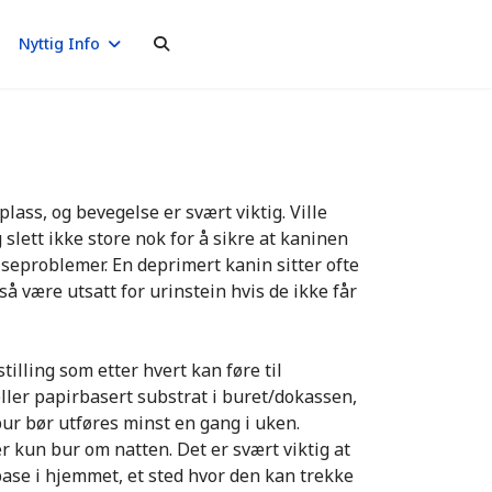
Nyttig Info
plass
,
og bevegelse er svært viktig
.
Ville
g slett
ikke store nok
for å sikre at kaninen
se
problemer
.
En deprimert kanin sitter ofte
så være utsatt for urinstein
hvis
de ikke får
stilling
som etter hvert kan føre til
ller papirbasert substrat i buret/
dokassen
,
bur bør utføres
minst
en gang i uken.
ller kun bur om
natten.
Det er svært viktig at
base
i hjemmet
,
e
t sted hvor den kan trekke