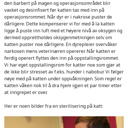
den barbert på magen og operasjonsområdet blir
vasket og desinfisert før katten tas med inn på
operasjonsrommet. Når dyr er i nakrose puster de
dårligere. Dette kompenserer vi for med å la katten
ligge å puste inn luft med et høyere nivå av oksygen og
dermed opprettholdes oksygenmetningen selv om
katten puster noe dårligere. En dyrepleier overvåker
narkosen mens veterinæren opererer. Når katten er
ferdig operert flyttes den inn på oppstallingsrommet.
Vi har eget oppstallingsrom for katter noe som gjør at
de ikke blir stresset av f.eks. hunder i nabobur. Vi følger
nøye med på katten under oppvåkningen. Som regel er
katten våken nok til å dra hjem igjen et par timer etter
at inngrepet er over.
Her er noen bilder fra en sterilisering på katt: