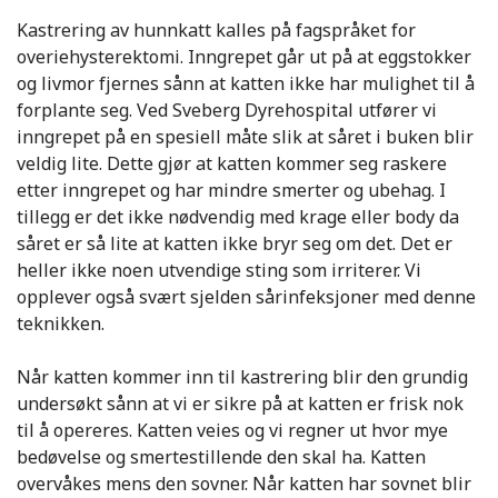
Kastrering av hunnkatt kalles på fagspråket for
overiehysterektomi. Inngrepet går ut på at eggstokker
og livmor fjernes sånn at katten ikke har mulighet til å
forplante seg. Ved Sveberg Dyrehospital utfører vi
inngrepet på en spesiell måte slik at såret i buken blir
veldig lite. Dette gjør at katten kommer seg raskere
etter inngrepet og har mindre smerter og ubehag. I
tillegg er det ikke nødvendig med krage eller body da
såret er så lite at katten ikke bryr seg om det. Det er
heller ikke noen utvendige sting som irriterer. Vi
opplever også svært sjelden sårinfeksjoner med denne
teknikken.
Når katten kommer inn til kastrering blir den grundig
undersøkt sånn at vi er sikre på at katten er frisk nok
til å opereres. Katten veies og vi regner ut hvor mye
bedøvelse og smertestillende den skal ha. Katten
overvåkes mens den sovner. Når katten har sovnet blir