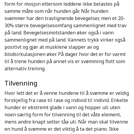
form for mosjon ettersom leddene ikke belastes på
samme måte som når hunden går. Når hunden
svømmer har den travlignende bevegelser, men et 20-
30% større bevegelsesomfang sammenlignet med trav
på land. Bevegelsesmotstanden øker også i vann
sammenlignet med på land. Vannets trykk virker også
positivt og gjør at musklene slapper av og
blodsirkulasjonen øker. På dager hvor det er for varmt
til å trene hunden på annet vis er svømming flott som
alternativ trening.
Tilvenning
Hvor lett det er å venne hundene til å svømme er veldig
forskjellig fra rase til rase og individ til individ. Enkelte
hunder er ekstremt glade i vann og hopper uti uten
noen særlig form for tilvenning til det våte element,
mens andre knapt setter tåa uti. Når man skal tilvenne
en hund å svømme er det viktig å ta det piano. Ikke