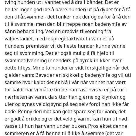
tving hunden ut i vannet ved å dra i båndet. Det er
heller ingen god ide å bære hunden ut på dypet for å få
den til å svømme - det funker nok der og da for å få den
til å svømme, men den blir neppe noen badenymfe av
sånn behandling. Ved en gradvis tilvenning fra
valpestadiet, med lekpregetaktivitet i vannet på
hundens premisser vil de fleste hunder kunne venne
seg til svømming. Det er også mulig å få hjelp til
svømmetilvenning innendørs på dyreklinikker hvor
dette tilbys. Mine to hunder er vidt forskjellige når det
gjelder vann; Bavac er en skikkelig badenymfe og vil uti
samme hvor kaldt det er. Nå i vår når vannet har vært
for kaldt har vi måtte binde han fast hvis vi er på tur i
nærheten av vann, da sitter han gjerne og klynker og
uler og synes veldig synd på seg selv fordi han ikke får
bade. Penny derimot kan godt spare seg for vann, det
er godt å drikke og er det veldig varmt kan hun til nød
vasse til hun har vann under buken. Prosjektet denne
sommeren er å få henne til å like å svømme (det var